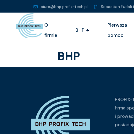
biuro@bhp.profix-texh.pl
Sebastian Fudali
O
Pierwsza
BHP
+
firmie
pomoc
BHP
PROFIX-T
firma sp
i prowad
posiadaj