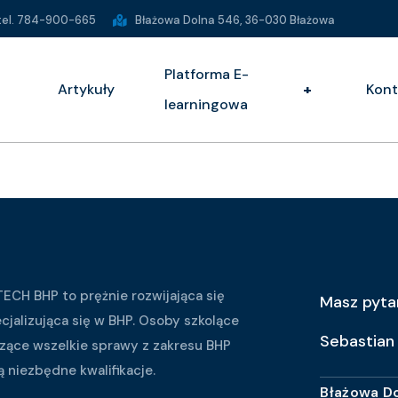
 tel. 784-900-665
Błażowa Dolna 546, 36-030 Błażowa
Platforma E-
Artykuły
+
Kont
learningowa
ECH BHP to prężnie rozwijająca się
Masz pyta
ecjalizująca się w BHP. Osoby szkolące
Sebastian
zące wszelkie sprawy z zakresu BHP
ą niezbędne kwalifikacje.
Błażowa D