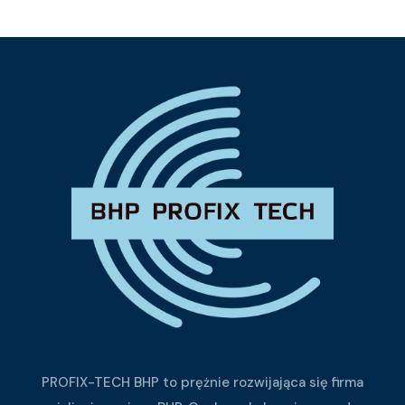
n
a
5
PROFIX-TECH BHP to prężnie rozwijająca się firma