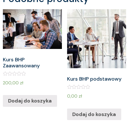
Kurs BHP
Zaawansowany
Kurs BHP podstawowy
O
200,00
zł
c
e
n
O
0,00
zł
i
c
Dodaj do koszyka
o
e
n
n
o
i
Dodaj do koszyka
0
o
n
n
a
o
5
0