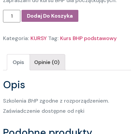
Zapraszam do kursu BHP dla początkujących.
Dodaj Do Koszyka
Kategoria:
KURSY
Tag:
Kurs BHP podstawowy
Opis
Opinie (0)
Opis
Szkolenia
BHP
zgodne z rozporządzeniem.
Zaświadczenie dostępne od ręki
Podobne produkty